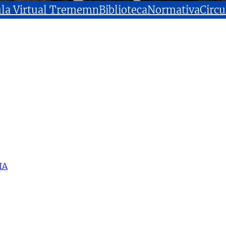
la Virtual Trememn
Biblioteca
Normativa
Circu
IA