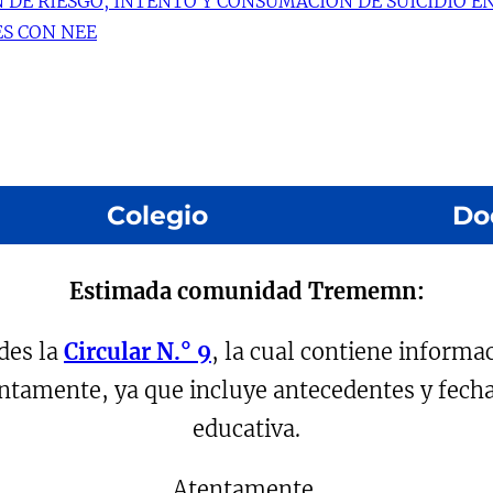
N DE RIESGO, INTENTO Y CONSUMACIÓN DE SUICIDIO E
ES CON NEE
Colegio
Do
Nuestra historia
Nuestros valores
Estimada comunidad Trememn:
Docentes
Centro de padres y apoderados
des la
Circular N.° 9
, la cual contiene informa
Centro de alumnos
tentamente, ya que incluye antecedentes y fec
educativa.
Colegio Intercultural Trememn
Libertador Bernardo O´Higgins 431, Maipú
Atentamente,