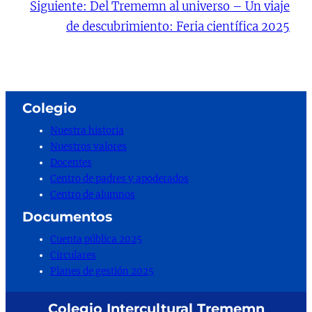
Siguiente:
Del Trememn al universo – Un viaje
de descubrimiento: Feria científica 2025
Colegio
Nuestra historia
Nuestros valores
Docentes
Centro de padres y apoderados
Centro de alumnos
Documentos
Cuenta pública 2025
Circulares
Planes de gestión 2025
Colegio Intercultural Trememn