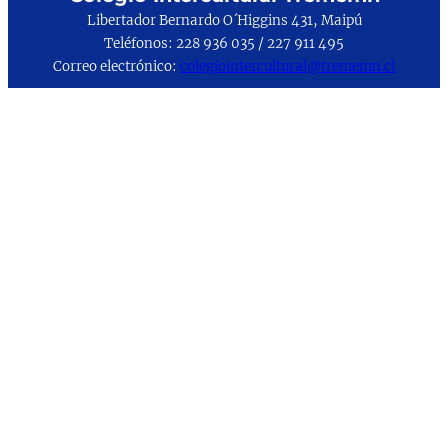
Libertador Bernardo O´Higgins 431, Maipú
Teléfonos: 228 936 035 / 227 911 495
Correo electrónico:
colegiointercultural@trememn.cl