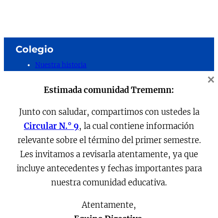
Colegio
Nuestra historia
×
Nuestros valores
Docentes
Estimada comunidad Trememn:
Centro de padres y apoderados
Centro de alumnos
Junto con saludar, compartimos con ustedes la
Documentos
Circular N.° 9
, la cual contiene información
relevante sobre el término del primer semestre.
Cuenta pública 2025
Circulares
Les invitamos a revisarla atentamente, ya que
Planes de gestión 2025
incluye antecedentes y fechas importantes para
nuestra comunidad educativa.
Colegio Intercultural Trememn
Libertador Bernardo O´Higgins 431, Maipú
Atentamente,
Teléfonos: 228 936 035 / 227 911 495