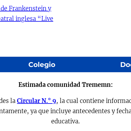
n de Frankenstein y
atral inglesa “Live
Colegio
Do
Nuestra historia
Nuestros valores
Estimada comunidad Trememn:
Docentes
des la
Circular N.° 9
, la cual contiene informa
Centro de padres y apoderados
Centro de alumnos
tentamente, ya que incluye antecedentes y fec
educativa.
Colegio Intercultural Trememn