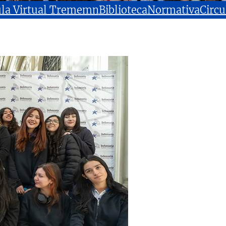
la Virtual Trememn
Biblioteca
Normativa
Circu